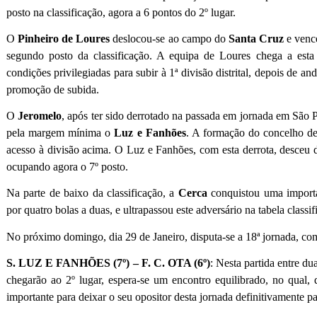
posto na classificação, agora a 6 pontos do 2º lugar.
O
Pinheiro de Loures
deslocou-se ao campo do
Santa Cruz
e vence
segundo posto da classificação. A equipa de Loures chega a est
condições privilegiadas para subir à 1ª divisão distrital, depois de an
promoção de subida.
O
Jeromelo
, após ter sido derrotado na passada em jornada em São P
pela margem mínima o
Luz e Fanhões
. A formação do concelho d
acesso à divisão acima. O Luz e Fanhões, com esta derrota, desceu doi
ocupando agora o 7º posto.
Na parte de baixo da classificação, a
Cerca
conquistou uma importa
por quatro bolas a duas, e ultrapassou este adversário na tabela classifi
No próximo domingo, dia 29 de Janeiro, disputa-se a 18ª jornada, co
S. LUZ E FANHÕES (7º) – F. C. OTA (6º)
: Nesta partida entre du
chegarão ao 2º lugar, espera-se um encontro equilibrado, no qual
importante para deixar o seu opositor desta jornada definitivamente par