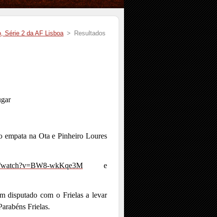
o, Série 2 da AF Lisboa
>
Resultados
ugar
ro empata na Ota e Pinheiro Loures
om/watch?v=BW8-wkKqe3M
e
m disputado com o Frielas a levar
arabéns Frielas.