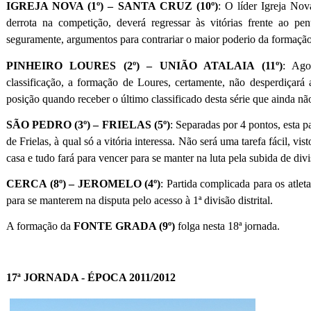
IGREJA NOVA (1º) – SANTA CRUZ (10º)
: O líder Igreja Nov
derrota na competição, deverá regressar às vitórias frente ao pen
seguramente, argumentos para contrariar o maior poderio da formaçã
PINHEIRO LOURES (2º) – UNIÃO ATALAIA (11º)
: Ago
classificação, a formação de Loures, certamente, não desperdiçará
posição quando receber o último classificado desta série que ainda n
SÃO PEDRO (3º) – FRIELAS (5º)
: Separadas por 4 pontos, esta p
de Frielas, à qual só a vitória interessa. Não será uma tarefa fácil, v
casa e tudo fará para vencer para se manter na luta pela subida de divi
CERCA (8º) – JEROMELO (4º)
: Partida complicada para os atlet
para se manterem na disputa pelo acesso à 1ª divisão distrital.
A formação da
FONTE GRADA (9º)
folga nesta 18ª jornada.
17ª JORNADA - ÉPOCA 2011/2012