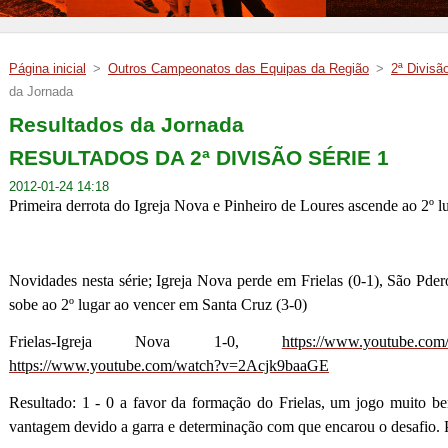
Página inicial
>
Outros Campeonatos das Equipas da Região
>
2ª Divisã
da Jornada
Resultados da Jornada
RESULTADOS DA 2ª DIVISÃO SÉRIE 1
2012-01-24 14:18
Primeira derrota do Igreja Nova e Pinheiro de Loures ascende ao 2º l
Novidades nesta série; Igreja Nova perde em Frielas (0-1), São Pde
sobe ao 2º lugar ao vencer em Santa Cruz (3-0)
Frielas-Igreja Nova 1-0,
https://www.youtube.c
https://www.youtube.com/watch?v=2Acjk9baaGE
Resultado: 1 - 0 a favor da formação do Frielas, um jogo muito be
vantagem devido a garra e determinação com que encarou o desafio. P