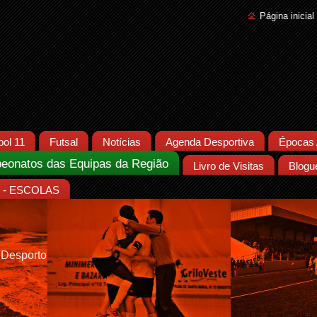
Página inicial
bol 11
Futsal
Notícias
Agenda Desportiva
Épocas 
eonatos das Equipas da Região
Livro de Visitas
Blogu
- ESCOLAS
 Desporto