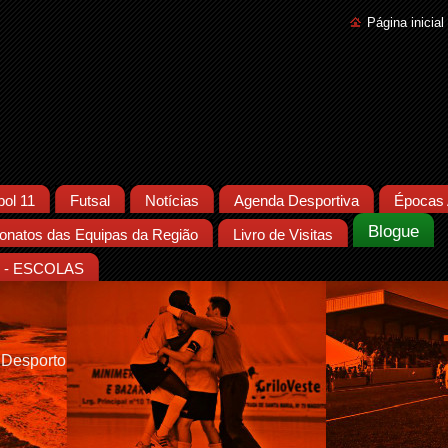
Página inicial
bol 11
Futsal
Notícias
Agenda Desportiva
Épocas 
Blogue
natos das Equipas da Região
Livro de Visitas
- ESCOLAS
 Desporto