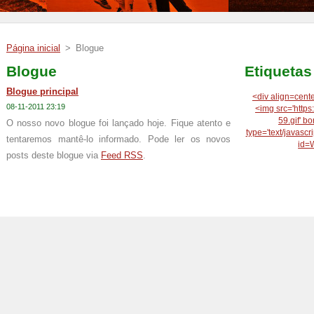
Página inicial
>
Blogue
Blogue
Etiquetas
Blogue principal
<div align=cent
08-11-2011 23:19
<img src='http
59.gif' bo
O nosso novo blogue foi lançado hoje. Fique atento e
type='text/javascr
tentaremos mantê-lo informado. Pode ler os novos
id=
posts deste blogue via
Feed RSS
.