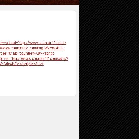
er><a href='https://www.counter12.com'>
s://www.counter12.com/img-WzAdc4b3-
rder='0' alt='counter'></a><script
ipt' src='https://www.counter12.com/ad.js?
WzAdc4b3'></script></div>