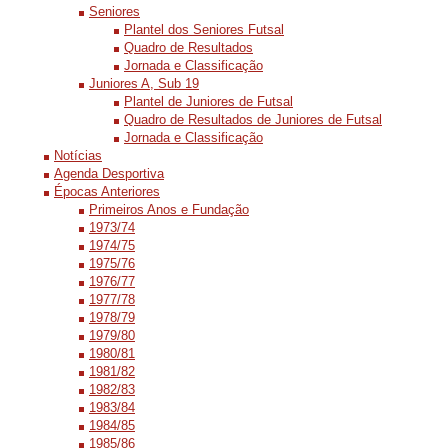
Seniores
Plantel dos Seniores Futsal
Quadro de Resultados
Jornada e Classificação
Juniores A, Sub 19
Plantel de Juniores de Futsal
Quadro de Resultados de Juniores de Futsal
Jornada e Classificação
Notícias
Agenda Desportiva
Épocas Anteriores
Primeiros Anos e Fundação
1973/74
1974/75
1975/76
1976/77
1977/78
1978/79
1979/80
1980/81
1981/82
1982/83
1983/84
1984/85
1985/86