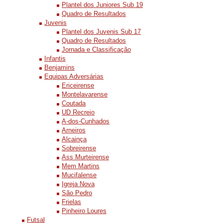
Plantel dos Juniores Sub 19
Quadro de Resultados
Juvenis
Plantel dos Juvenis Sub 17
Quadro de Resultados
Jornada e Classificação
Infantis
Benjamins
Equipas Adversárias
Ericeirense
Montelavarense
Coutada
UD Recreio
A-dos-Cunhados
Arneiros
Alcainça
Sobreirense
Ass Murteirense
Mem Martins
Mucifalense
Igreja Nova
São Pedro
Frielas
Pinheiro Loures
Futsal