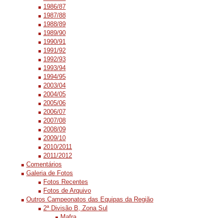
1986/87
1987/88
1988/89
1989/90
1990/91
1991/92
1992/93
1993/94
1994/95
2003/04
2004/05
2005/06
2006/07
2007/08
2008/09
2009/10
2010/2011
2011/2012
Comentários
Galeria de Fotos
Fotos Recentes
Fotos de Arquivo
Outros Campeonatos das Equipas da Região
2ª Divisão B, Zona Sul
Mafra