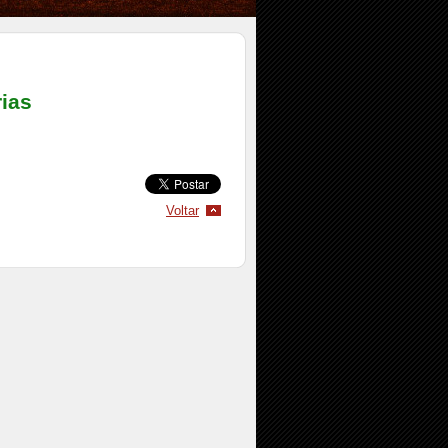
ias
Voltar