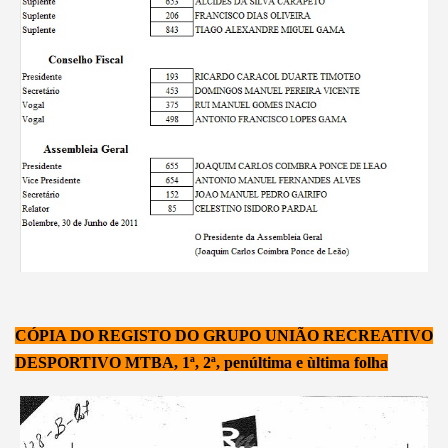
CÓPIA DO REGISTO DO GRUPO UNIÃO RECREATIVO
DESPORTIVO MTBA, 1ª, 2ª, penúltima e ùltima folha