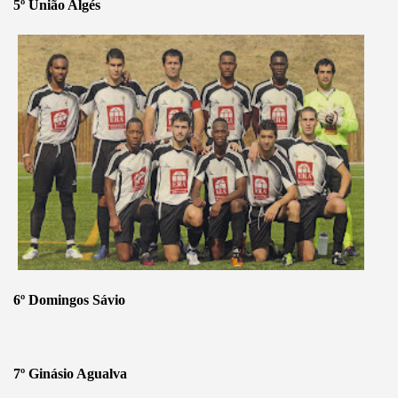
5º União Algés
6º Domingos Sávio
7º Ginásio Agualva