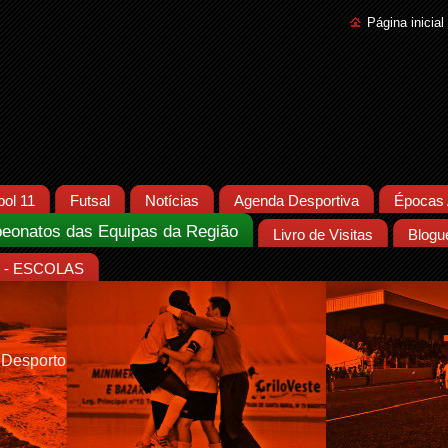
Página inicial
bol 11
Futsal
Notícias
Agenda Desportiva
Épocas 
eonatos das Equipas da Região
Livro de Visitas
Blogu
- ESCOLAS
 Desporto