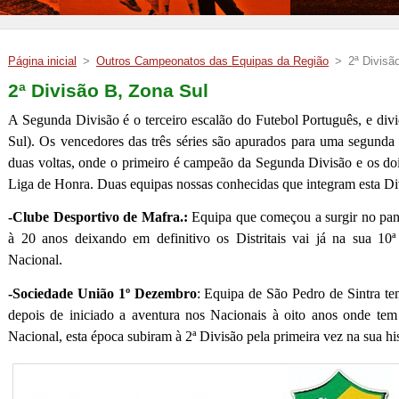
Página inicial
>
Outros Campeonatos das Equipas da Região
>
2ª Divisã
2ª Divisão B, Zona Sul
A Segunda Divisão é o terceiro escalão do Futebol Português, e divi
Sul). Os vencedores das três séries são apurados para uma segunda 
duas voltas, onde o primeiro é campeão da Segunda Divisão e os do
Liga de Honra. Duas equipas nossas conhecidas que integram esta Di
-Clube Desportivo de Mafra.:
Equipa que começou a surgir no pa
à 20 anos deixando em definitivo os Distritais vai já na sua 10
Nacional.
-Sociedade União 1º Dezembro
: Equipa de São Pedro de Sintra te
depois de iniciado a aventura nos Nacionais à oito anos onde te
Nacional, esta época subiram à 2ª Divisão pela primeira vez na sua his