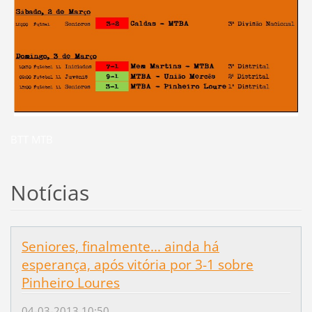
BTT MTB
Notícias
Seniores, finalmente... ainda há
esperança, após vitória por 3-1 sobre
Pinheiro Loures
04-03-2013 10:50