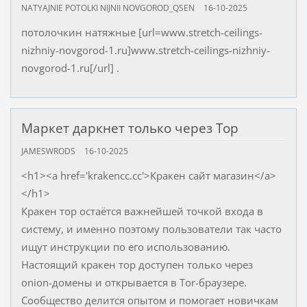
NATYAJNIE POTOLKI NIJNII NOVGOROD_QSEN
16-10-2025
потолочкин натяжные [url=www.stretch-ceilings-
nizhniy-novgorod-1.ru]www.stretch-ceilings-nizhniy-
novgorod-1.ru[/url] .
Маркет даркнет только через Тор
JAMESWRODS
16-10-2025
<h1><a href='krakencc.cc'>Кракен сайт магазин</a>
</h1>
Кракен тор остаётся важнейшей точкой входа в
систему, и именно поэтому пользователи так часто
ищут инструкции по его использованию.
Настоящий кракен тор доступен только через
onion-домены и открывается в Tor-браузере.
Сообщество делится опытом и помогает новичкам