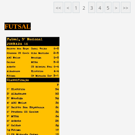
<<
<
1
2
3
4
5
>
>>
FUTSAL