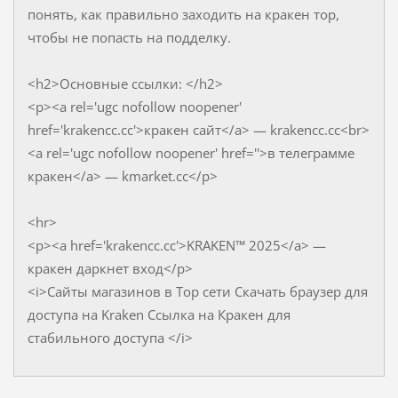
понять, как правильно заходить на кракен тор,
чтобы не попасть на подделку.
<h2>Основные ссылки: </h2>
<p><a rel='ugc nofollow noopener'
href='krakencc.cc'>кракен сайт</a> — krakencc.cc<br>
<a rel='ugc nofollow noopener' href=''>в телеграмме
кракен</a> — kmarket.cc</p>
<hr>
<p><a href='krakencc.cc'>KRAKEN™ 2025</a> —
кракен даркнет вход</p>
<i>Сайты магазинов в Тор сети Скачать браузер для
доступа на Kraken Ссылка на Кракен для
стабильного доступа </i>